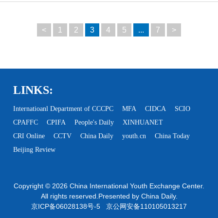
<
1
2
3
4
5
...
7
>
LINKS:
Internatioanl Department of CCCPC
MFA
CIDCA
SCIO
CPAFFC
CPIFA
People's Daily
XINHUANET
CRI Online
CCTV
China Daily
youth.cn
China Today
Beijing Review
Copyright ©
2026 China International Youth Exchange Center.
All rights reserved.Presented by China Daily.
京ICP备06028138号-5
京公网安备110105013217